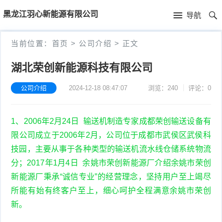
首
黑龙江羽心新能源有限公司
导航
页
首
当前位置：
首页
>
公司介绍
>
正文
页
公
湖北荣创新能源科技有限公司
司
公司介绍
2024-12-18 08:47:07
浏览：240
评论：0
介
1、2006年2月24日 输送机制造专家成都荣创输送设备有
绍
限公司成立于2006年2月，公司位于成都市武侯区武侯科
技园，主要从事于各种类型的输送机流水线仓储系统物流
分；2017年1月4日 余姚市荣创新能源厂介绍余姚市荣创
新能源厂秉承“诚信专业”的经营理念，坚持用户至上竭尽
所能有始有终客户至上，细心呵护全程满意余姚市荣创
新。