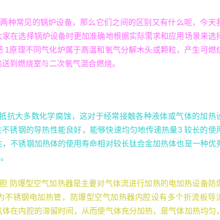
是两种常见的锅炉设备，那么它们之间的区别又有什么呢，今天
大家在选择锅炉设备时更加准确地根据实际需求和应用场景来选
吧 1原理不同气化炉属于高温和氧气分解木头或颗粒，产生可燃
输送到燃烧室与二次氧气混合燃烧。
能够抵抗大多数化学腐蚀，这对于经常接触各种液体或气体的加热
性不锈钢的导热性能良好，能够快速均匀地传递热量3 较长的使
性，不锈钢加热体的使用寿命相对较长钛合金加热体也是一种优
热。
2 内胆 防爆型空气加热器是主要对气体流进行加热的电加热设备防
为不锈钢电加热管，防爆型空气加热器内腔设有多个折流板导
气体在内腔的滞留时间，从而使气体充分加热，是气体加热均匀