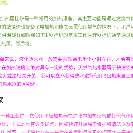
机械。
电加热壁挂炉是一种常用的加热设备，其主要功能是通过燃烧气
号的壁挂炉也配备了电加热功能在无需使用燃气的情况下，用户
提供温暖详细解释如下1 壁挂炉的基本工作原理壁挂炉通常通过
生热量，然后将。
 简单来说，液化热水器一般需要预先通电半个小时左右，才会有
，在加热速度上绝对具有一定的优势，天然气热水器属于快速使
龙头或是相关开关，都可以立马获得热水进行使用3出热水量上
气热水器的区别还。
家
炉是一种工业炉，它使用平板加热器在炉膛中加热空气或其他气体
相比，卡式炉具有许多优点，例如快速升温易于维护和清洁以及
爆炸 然而，卡式炉也存在一些潜在的危险最常见的问题之一是爆