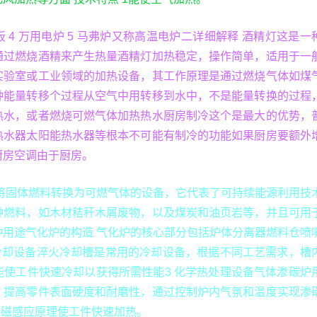
电热板 4 万用电炉 5 马弗炉又称高温电炉二详细解释 酒精灯这是一
通过燃烧酒精来产生热量酒精灯加热稳定，操作简单，适用于一
实验室或工业领域的加热设备，其工作原理是通过燃烧气体如煤
种能量转移个过程从空气中用转移到水中，不是能量转换的过程
热水，或者燃烧可燃气体加热热水厨房制冷这个是最大的优势，
热水器太阳能热水器等根本不可能有制冷的功能如果厨房要额外
厨房空调由于厨房。
炉将固体燃料转换为可燃气体的设备，它代表了可持续能源利用技
种燃料，如木材秸秆木屑废物，以及煤炭和油页岩等，并且可用
种用途气化炉的构造 气化炉的核心部分包括炉体分离器燃料仓喷
 冷却设备淬火冷却槽是常用的冷却设备，根据不同工艺需求，槽
能使工件快速冷却以获得所需性能3 化学热处理设备气体渗碳炉
，提高零件表面硬度和耐磨性，通过控制炉内气氛和温度实现渗
电磁感应原理使工件快速加热。