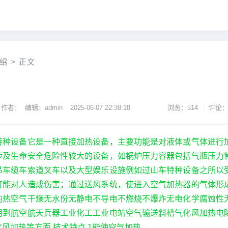
绍
>
正文
作者： 编辑：admin
2025-06-07 22:38:18
浏览：514
评论：
特种设备它是一种直接加热设备，主要功能是对液体或气体进行
涉及生命安全危险性较大的设备，如锅炉压力容器包括气瓶压力
吊车缆车索道叉车以及大型娱乐设施例如过山车特种设备之所以
可能对人造成伤害；通过送风系统，使进入空气加热器的气体形
的热空气干燥无水份无静电不导电不燃烧不爆炸无电化学腐蚀性
用到航空航天兵器工业化工工业电站空气输送斜槽气化风加热电
风加热等方面 技术特点 1能使空气加热。