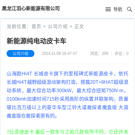
首
黑龙江羽心新能源有限公司
导航
页
首
当前位置：
首页
>
公司介绍
>
正文
页
公
新能源纯电动皮卡车
司
公司介绍
2024-11-08 16:47:07
浏览：209
评论：0
介
山海跑Hi4T 长城皮卡旗下的里程碑式新能源皮卡，依托
绍
长城Hi4T越野超级混动架构打造，搭载20T+9HAT超级混
动系统，最大综合功率300kW，最大综合扭矩750N·m，
0100kmh加速时间715秒采用高阶的纵置并联架构，质量
堪比百万级以上的豪华车型江铃大道敢探者魔盒版 大道
魔盒版在敢探者原有的。
7比亚迪皮卡 最后一款车与之前几款有所不同，它还并未