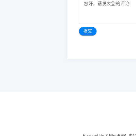
文
章
导
航
Powered By
Z-BlogPHP
. 