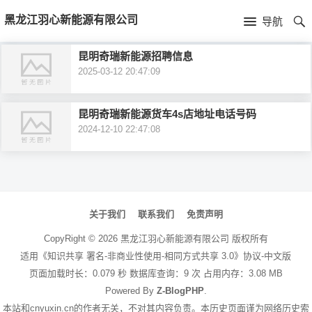
首
黑龙江羽心新能源有限公司
导航
页
首
昆明奇瑞新能源招聘信息
2025-03-12 20:47:09
页
公
司
昆明奇瑞新能源货车4s店地址电话号码
2024-12-10 22:47:08
介
绍
文
章
关于我们
联系我们
免责声明
导
CopyRight ©
2026
黑龙江羽心新能源有限公司
版权所有
航
适用《知识共享 署名-非商业性使用-相同方式共享 3.0》协议-中文版
页面加载时长：0.079 秒 数据库查询：9 次 占用内存：3.08 MB
Powered By
Z-BlogPHP
.
本站和cnyuxin.cn的作者无关，不对其内容负责。本历史页面谨为网络历史索