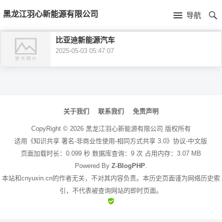
首
黑龙江羽心新能源有限公司
导航
页
首
比亚迪新能源汽车
2025-05-03 05:47:07
页
公
司
文
介
章
关于我们
联系我们
免责声明
绍
导
CopyRight ©
2026
黑龙江羽心新能源有限公司
版权所有
航
适用《知识共享 署名-非商业性使用-相同方式共享 3.0》协议-中文版
页面加载时长：0.099 秒 数据库查询：9 次 占用内存：3.07 MB
Powered By
Z-BlogPHP
.
本站和cnyuxin.cn的作者无关，不对其内容负责。本历史页面谨为网络历史索
引，不代表被查询网站的即时页面。